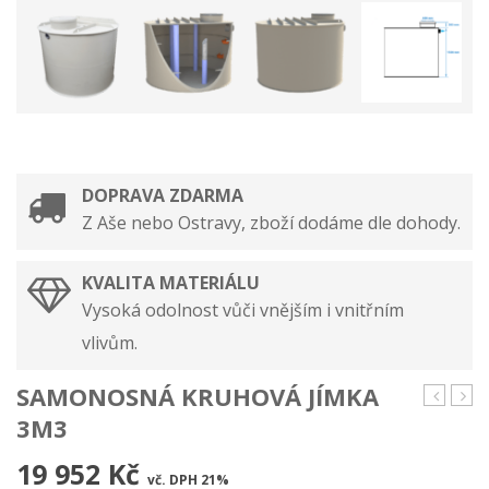
DOPRAVA ZDARMA
Z Aše nebo Ostravy, zboží dodáme dle dohody.
KVALITA MATERIÁLU
Vysoká odolnost vůči vnějším i vnitřním
vlivům.
SAMONOSNÁ KRUHOVÁ JÍMKA
kruhová
kruh
3M3
jímka
jímk
4m3
2m3
19 952 Kč
vč. DPH 21%