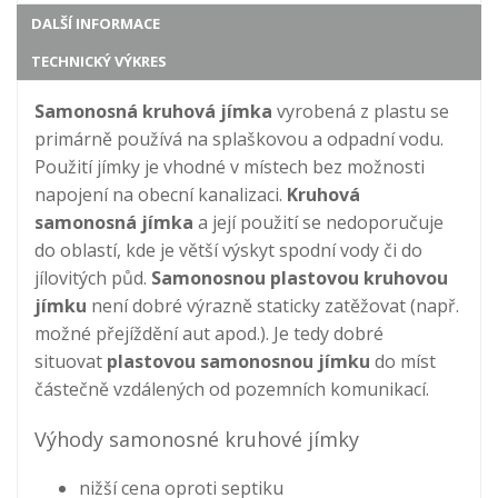
DALŠÍ INFORMACE
TECHNICKÝ VÝKRES
Samonosná kruhová jímka
vyrobená z plastu se
primárně používá na splaškovou a odpadní vodu.
Použití jímky je vhodné v místech bez možnosti
napojení na obecní kanalizaci.
Kruhová
samonosná jímka
a její použití se nedoporučuje
do oblastí, kde je větší výskyt spodní vody či do
jílovitých půd.
Samonosnou plastovou kruhovou
jímku
není dobré výrazně staticky zatěžovat (např.
možné přejíždění aut apod.). Je tedy dobré
situovat
plastovou samonosnou jímku
do míst
částečně vzdálených od pozemních komunikací.
Výhody samonosné kruhové jímky
nižší cena oproti septiku