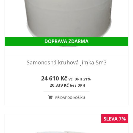
DOPRAVA ZDARMA
Samonosná kruhová jímka 5m3
24 610 Kč
vč. DPH 21%
20 339 Kč
bez DPH
PŘIDAT DO KOŠÍKU
SLEVA 7%