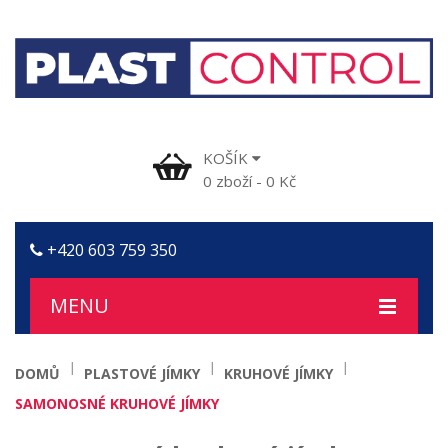
KOŠÍK
0
zboží
-
0
Kč
+420 603 759 350
MENU
DOMŮ
DOMŮ
PLASTOVÉ JÍMKY
KRUHOVÉ JÍMKY
ČASTÉ DOTAZY
SAMONOSNÉ KRUHOVÉ JÍMKY
OBCHODNÍ PODMÍNKY