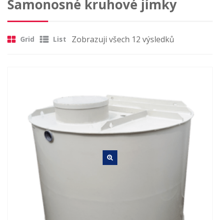
Samonosné kruhové jímky
MŮJ ÚČET
KONTAKT
Zobrazuji všech 12 výsledků
Grid
List