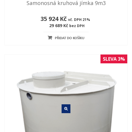
Samonosná kruhová jímka 9m3
35 924 Kč
vč. DPH 21%
29 689 Kč
bez DPH
PŘIDAT DO KOŠÍKU
SLEVA 3%