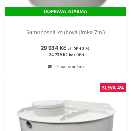
DOPRAVA ZDARMA
Samonosná kruhová jímka 7m3
29 934 Kč
vč. DPH 21%
24 739 Kč
bez DPH
PŘIDAT DO KOŠÍKU
SLEVA 4%