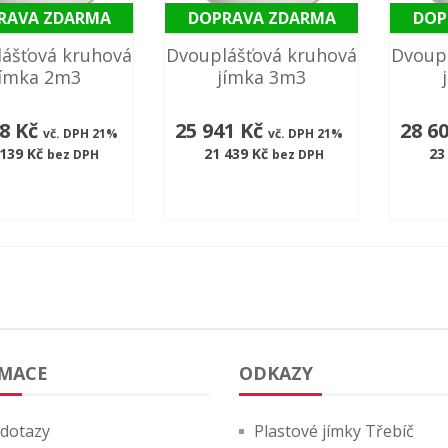
RAVA ZDARMA
DOPRAVA ZDARMA
DOP
ášťová kruhová
Dvouplášťová kruhová
Dvoup
jímka 2m3
jímka 3m3
48 Kč
25 941 Kč
28 6
vč. DPH 21%
vč. DPH 21%
 139 Kč
21 439 Kč
23
bez DPH
bez DPH
MACE
ODKAZY
 dotazy
Plastové jímky Třebíč