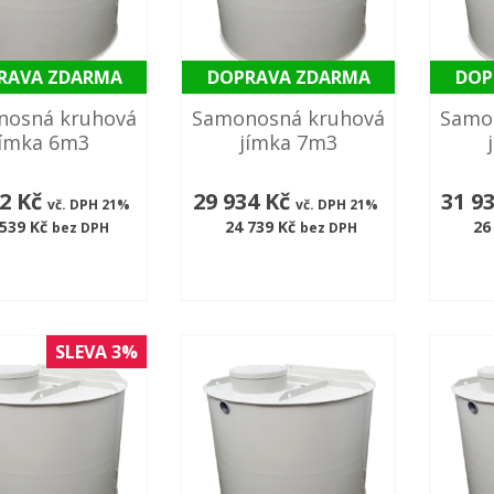
RAVA ZDARMA
DOPRAVA ZDARMA
DOP
nosná kruhová
Samonosná kruhová
Samo
jímka 6m3
jímka 7m3
72 Kč
29 934 Kč
31 9
vč. DPH 21%
vč. DPH 21%
 539 Kč
24 739 Kč
26
bez DPH
bez DPH
SLEVA 3%