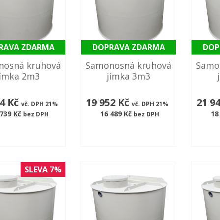
RAVA ZDARMA
DOPRAVA ZDARMA
DOP
nosná kruhová
Samonosná kruhová
Samo
jímka 2m3
jímka 3m3
24 Kč
19 952 Kč
21 9
vč. DPH 21%
vč. DPH 21%
 739 Kč
16 489 Kč
18
bez DPH
bez DPH
SLEVA 7%