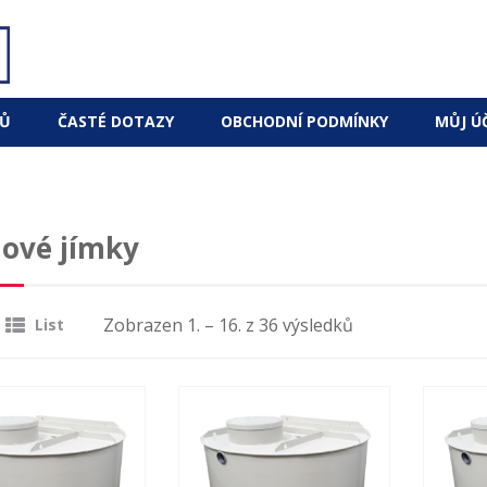
Ů
ČASTÉ DOTAZY
OBCHODNÍ PODMÍNKY
MŮJ Ú
ové jímky
Zobrazen 1. – 16. z 36 výsledků
List