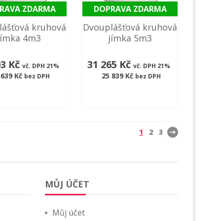
RAVA ZDARMA
DOPRAVA ZDARMA
lášťová kruhová
Dvouplášťová kruhová
jímka 4m3
jímka 5m3
03 Kč
31 265 Kč
vč. DPH 21%
vč. DPH 21%
 639 Kč
25 839 Kč
bez DPH
bez DPH
1
2
3
MŮJ ÚČET
Můj účet