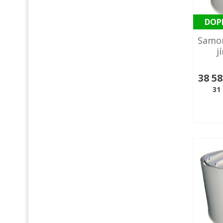
DOP
Samo
j
38 5
31