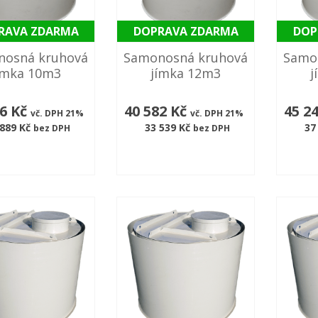
RAVA ZDARMA
DOPRAVA ZDARMA
DOP
nosná kruhová
Samonosná kruhová
Samo
ímka 10m3
jímka 12m3
j
86 Kč
40 582 Kč
45 2
vč. DPH 21%
vč. DPH 21%
 889 Kč
33 539 Kč
37
bez DPH
bez DPH