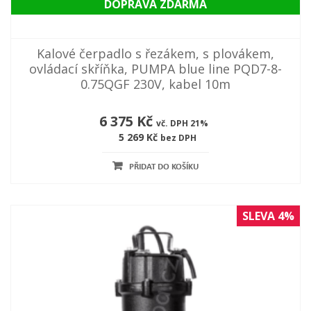
DOPRAVA ZDARMA
Kalové čerpadlo s řezákem, s plovákem,
ovládací skříňka, PUMPA blue line PQD7-8-
0.75QGF 230V, kabel 10m
6 375 Kč
vč. DPH 21%
5 269 Kč
bez DPH
PŘIDAT DO KOŠÍKU
SLEVA 4%