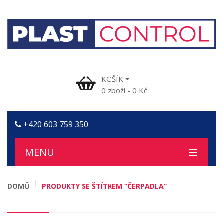
KOŠÍK
0
zboží
-
0
Kč
+420 603 759 350
MENU
DOMŮ
DOMŮ
PRODUKTY SE ŠTÍTKEM “ČERPADLA”
ČASTÉ DOTAZY
OBCHODNÍ PODMÍNKY