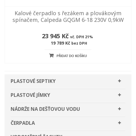
Kalové čerpadlo s řezákem a plovákovým
spínačem, Calpeda GQGM 6-18 230V 0,9kW
23 945 Kč
vč. DPH 21%
19 789 Kč
bez DPH
PŘIDAT DO KOŠÍKU
PLASTOVÉ SEPTIKY
Kruhové septiky
PLASTOVÉ JÍMKY
Samonosné kruhové septiky
Hranaté septiky
Kruhové jímky
NÁDRŽE NA DEŠŤOVOU VODU
Dvouplášťové kruhové septiky
Samonosné hranaté septiky
Samonosné kruhové jímky
Hranaté jímky
Kruhové nádrže na dešťovou vodu
ČERPADLA
Kruhové septiky k obetonování
Dvouplášťové hranaté septiky
Dvouplášťové kruhové jímky
Samonosné hranaté jímky
Samonosné kruhové nádrže na dešťovou
Hranaté nádrže na dešťovou vodu
Ponorná čerpadla
vodu