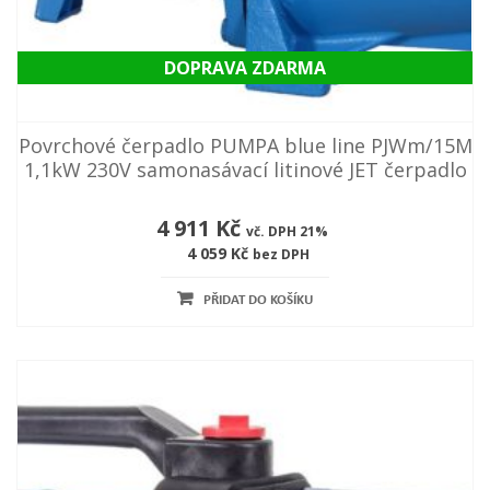
DOPRAVA ZDARMA
Povrchové čerpadlo PUMPA blue line PJWm/15M
1,1kW 230V samonasávací litinové JET čerpadlo
4 911 Kč
vč. DPH 21%
4 059 Kč
bez DPH
PŘIDAT DO KOŠÍKU