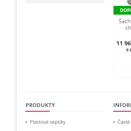
DOP
Šach
st
11 9
9 
PRODUKTY
INFOR
Plastové septiky
Časté