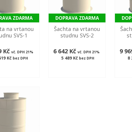
RAVA ZDARMA
DOPRAVA ZDARMA
DOP
ta na vrtanou
Šachta na vrtanou
Šach
udnu SVS-1
studnu SVS-2
s
9 Kč
6 642 Kč
9 96
vč. DPH 21%
vč. DPH 21%
619 Kč
5 489 Kč
8 
bez DPH
bez DPH