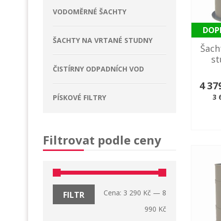
VODOMĚRNÉ ŠACHTY
DOP
ŠACHTY NA VRTANÉ STUDNY
Šach
st
ČISTÍRNY ODPADNÍCH VOD
4 37
3 
PÍSKOVÉ FILTRY
Filtrovat podle ceny
Cena:
3 290 Kč
—
8
FILTR
990 Kč