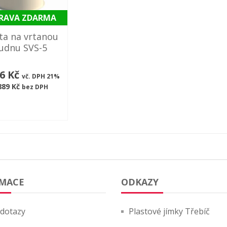
RAVA ZDARMA
ta na vrtanou
udnu SVS-5
66 Kč
vč. DPH 21%
889 Kč
bez DPH
MACE
ODKAZY
 dotazy
Plastové jímky Třebíč