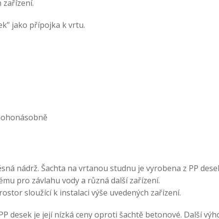
 zařízení.
” jako přípojka k vrtu.
mnohonásobně
ěsná nádrž. Šachta na vrtanou studnu je vyrobena z PP dese
tému pro závlahu vody a různá další zařízení.
stor sloužící k instalaci výše uvedených zařízení.
P desek je její nízká ceny oproti šachtě betonové. Další vý