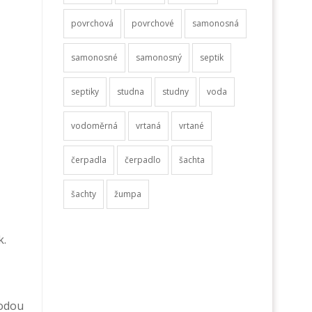
povrchová
povrchové
samonosná
samonosné
samonosný
septik
septiky
studna
studny
voda
vodoměrná
vrtaná
vrtané
čerpadla
čerpadlo
šachta
šachty
žumpa
k.
hodou