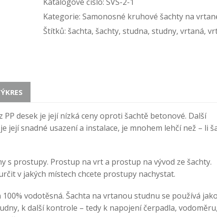
Katalogové číslo:
SVS-2-1
Kategorie:
Samonosné kruhové šachty na vrtan
Štítků:
šachta
,
šachty
,
studna
,
studny
,
vrtaná
,
vr
VÝKRES
z PP desek je její nízká ceny oproti šachtě betonové. Další
je její snadné usazení a instalace, je mnohem lehčí než – li š
y s prostupy. Prostup na vrt a prostup na vývod ze šachty.
rčit v jakých místech chcete prostupy nachystat.
 a 100% vodotěsná. Šachta na vrtanou studnu se používá jak
udny, k další kontrole – tedy k napojení čerpadla, vodoměru