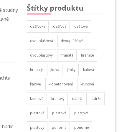
Štítky produktu
é studny
tané
dešťovka
dešťová
dešťové
dvouplášťová
dvouplášťové
dvouplášťový
hranatá
hranaté
hranatý
jímka
jímky
kalová
achta
kalové
k obetonování
kruhová
kruhové
kruhový
nádrž
nádrže
plastová
plastové
plastové¨
o
, hadic
plastový
ponorná
ponorné