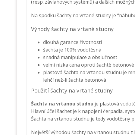
(resp. závlahových systémů) a dalších možných
Na spodku šachty na vrtané studny je “náhubek
Výhody šachty na vrtané studny
dlouhá garance životnosti
šachta je 100% vodotěsná
snadná manipulace a obslužnost
velmi nízka cena oproti šachtě betonové
plastová šachta na vrtanou studnu je 
lehčí než-li šachta betonová
Použití šachty na vrtané studny
Šachta na vrtanou studnu
je plastová vodot
Hlavní účel šachet je k napojení čerpadla, sys
Šachta na vrtanou studnu je tedy vodotěsný pro
Největší výhodou šachty na vrtanou studnu z P