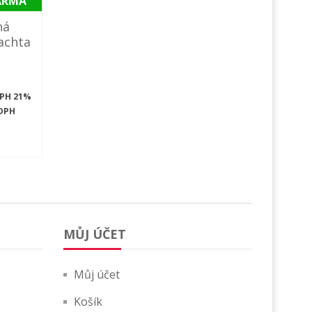
ARMA
ná
achta
DPH 21%
DPH
MŮJ ÚČET
Můj účet
Košík