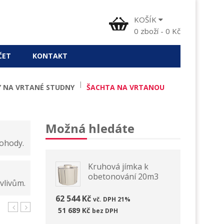
KOŠÍK
0
zboží
-
0
Kč
ČET
KONTAKT
 NA VRTANÉ STUDNY
ŠACHTA NA VRTANOU
Možná hledáte
dohody.
Kruhová jímka k
obetonování 20m3
vlivům.
62 544 Kč
vč. DPH 21%
51 689 Kč
bez DPH
4/8
na