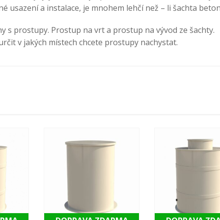
né usazení a instalace, je mnohem lehčí než – li šachta beto
y s prostupy. Prostup na vrt a prostup na vývod ze šachty.
rčit v jakých místech chcete prostupy nachystat.