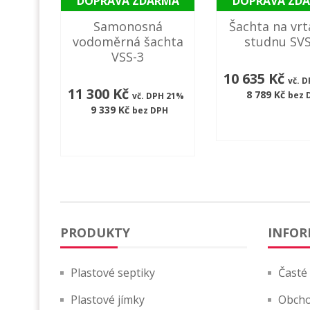
DOPRAVA ZDARMA
DOPRAVA ZD
Samonosná
Šachta na vr
vodoměrná šachta
studnu SVS
VSS-3
10 635 Kč
vč. 
11 300 Kč
8 789 Kč
bez 
vč. DPH 21%
9 339 Kč
bez DPH
PRODUKTY
INFOR
Plastové septiky
Časté
Plastové jímky
Obcho