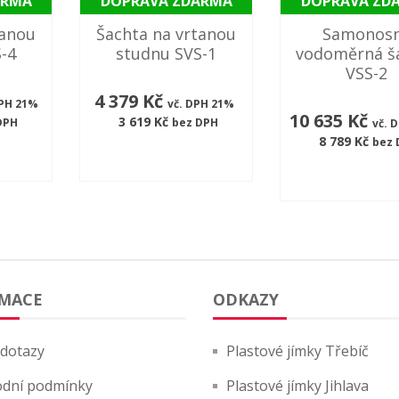
ARMA
DOPRAVA ZDARMA
DOPRAVA ZD
tanou
Šachta na vrtanou
Samonos
-4
studnu SVS-1
vodoměrná š
VSS-2
4 379 Kč
DPH 21%
vč. DPH 21%
10 635 Kč
3 619 Kč
DPH
bez DPH
vč. 
8 789 Kč
bez 
MACE
ODKAZY
 dotazy
Plastové jímky Třebíč
dní podmínky
Plastové jímky Jihlava