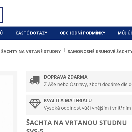
Ů
ČASTÉ DOTAZY
OBCHODNÍ PODMÍNKY
MŮJ Ú
 ŠACHTY NA VRTANÉ STUDNY
SAMONOSNÉ KRUHOVÉ ŠACHTY
DOPRAVA ZDARMA
Z Aše nebo Ostravy, zboží dodáme dle 
KVALITA MATERIÁLU
Vysoká odolnost vůči vnějším i vnitřním 
ŠACHTA NA VRTANOU STUDNU
SVS-5