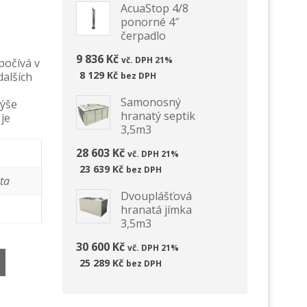
ponorné
vrtanou
AcuaStop 4/8
4″
studnu
ponorné 4″
čerpadlo
SVS-
čerpadlo
4
9 836 Kč
vč. DPH 21%
počívá v
8 129 Kč
dalších
bez DPH
Samonosný
výše
hranatý septik
u
je
3,5m3
28 603 Kč
vč. DPH 21%
23 639 Kč
bez DPH
ta
Dvouplášťová
hranatá jímka
3,5m3
30 600 Kč
vč. DPH 21%
25 289 Kč
bez DPH