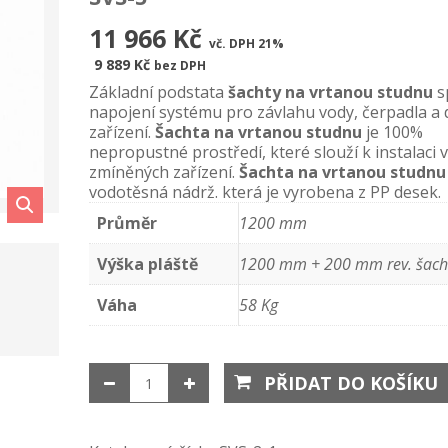
11 966 Kč
vč. DPH 21%
9 889 Kč
bez DPH
Základní podstata
šachty na vrtanou studnu
s
napojení systému pro závlahu vody, čerpadla a 
zařízení.
Šachta na vrtanou studnu
je 100%
nepropustné prostředí, které slouží k instalaci 
zmíněných zařízení.
Šachta na vrtanou studn
vodotěsná nádrž. která je vyrobena z PP desek.
Průměr
1200 mm
Výška pláště
1200 mm + 200 mm rev. šach
Váha
58 Kg
PŘIDAT DO KOŠÍKU